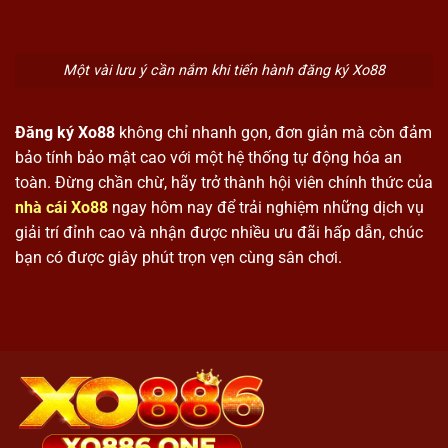
Một vài lưu ý cần nắm khi tiến hành đăng ký Xo88
Đăng ký Xo88
không chỉ nhanh gọn, đơn giản mà còn đảm
bảo tính bảo mật cao với một hệ thống tự động hóa an
toàn. Đừng chần chừ, hãy trở thành hội viên chính thức của
nhà cái Xo88
ngay hôm nay để trải nghiệm những dịch vụ
giải trí đỉnh cao và nhận được nhiều ưu đãi hấp dẫn, chúc
bạn có được giây phút trọn vẹn cùng sân chơi.