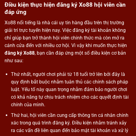
Điều kiện thực hiện đăng ký Xo88 hội viên cần
đáp ứng
Xo88 nổi tiếng là nhà cái uy tín hàng đầu trên thị trường
giải trí trực tuyến hiện nay. Việc đăng ký tài khoản không
chỉ giúp bạn trở thành hội viên chính thức mà còn mở ra
cánh cửa đến với nhiều cơ hội. Vì vậy khi muốn thực hiện
đăng ký Xo88
, bạn cần đáp ứng một số điều kiện cơ bản
như sau:
Thứ nhất, người chơi phải từ 18 tuổi trở lên bởi đây là
quy định bắt buộc nhằm tuân thủ các chính sách pháp
luật. Yếu tố này quan trọng nhằm đảm bảo người chơi
có khả năng tự chịu trách nhiệm cho các quyết định tài
chính của mình.
Thứ hai, hội viên cần cung cấp thông tin cá nhân chính
xác trong quá trình đăng ký. Điều kiện nhằm tránh xảy
ra các vấn đề liên quan đến bảo mật tài khoản và xử lý